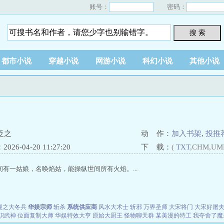
账号：
密码：
搜 索
都市小说
穿越小说
网游小说
科幻小说
其他小说
姂之
动 作：
加入书架
,
投推
26-04-20 11:27:20
下 载：
(
TXT
,CHM,UM
间有一姑娘，名唤焰姑，能操纵世间所有火焰。...
漫之大冬兵
华娱宗师
斩杀
系统供应商
风水大术士
斩邪
万界圣师
大宋将门
大宋好屠
职武神
位面复制大师
华娱特效大亨
原始大厨王
怪物聊天群
某美漫的特工
我夺舍了魔