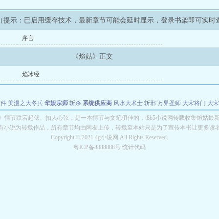
（提示：已启用缓存技术，最新章节可能会延时显示，登录书架即可实时
序言
《焰姑》正文
焰冰经
软件
美漫之大冬兵
华娱宗师
斩杀
系统供应商
风水大术士
斩邪
万界圣师
大宋将门
大宋
能巨星
绝对交易
全职武神
位面复制大师
华娱特效大亨
原始大厨王
怪物聊天群
某美漫
》情节跌宕起伏、扣人心弦，是一本情节与文笔俱佳的，t8b5小说网转载收集焰姑最
有小说为转载作品，所有章节均由网友上传，转载至本站只是为了宣传本书让更多读
长别打脸
Copyright © 2021 4g小说网 All Rights Reserved.
粤ICP备8888888号 统计代码