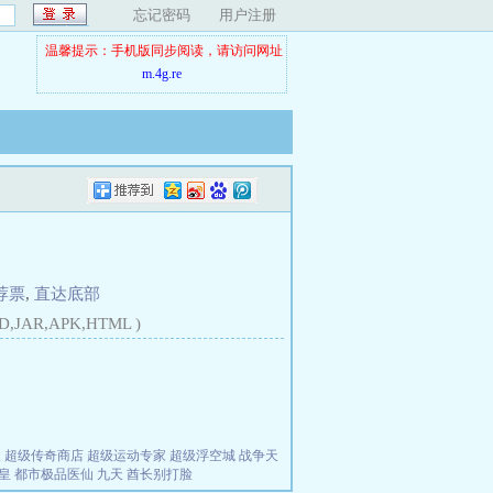
忘记密码
用户注册
温馨提示：手机版同步阅读，请访问网址
m.4g.re
荐票
,
直达底部
D,JAR,APK,HTML )
夫
超级传奇商店
超级运动专家
超级浮空城
战争天
皇
都市极品医仙
九天
酋长别打脸