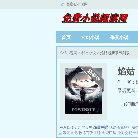
收藏4g小说网
首页
玄幻小说
修真小说
t8b5小说网
>
都市小说
> 焰姑最新章节列表
焰姑
作 者：
最后更新：20
传闻世
推荐阅读：
九层天界
绿茵峥嵘
我是杀毒软件
美
堂
混元道纪
教练万岁
都市全能巨星
绝对交易
全