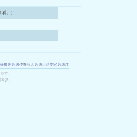
查看。）
好屠夫
超级传奇商店
超级运动专家
超级浮
的特工
我夺舍了魔皇
都市极品医仙
九天
酋
新章节。
者欣赏。