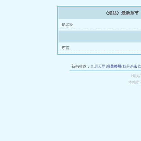
《焰姑》最新章节
焰冰经
序言
新书推荐：
九层天界
绿茵峥嵘
我是杀毒
空城
战争天堂
混元道纪
教练万岁
都市全
《焰姑
本站所