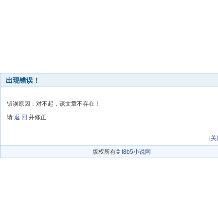
出现错误！
错误原因：对不起，该文章不存在！
请
返 回
并修正
[
关
版权所有©
t8b5小说网