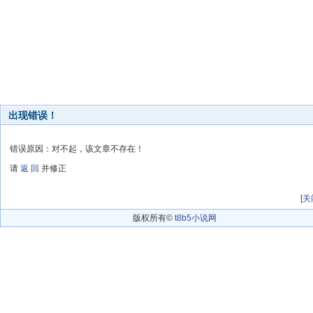
出现错误！
错误原因：对不起，该文章不存在！
请
返 回
并修正
[
关
版权所有©
t8b5小说网