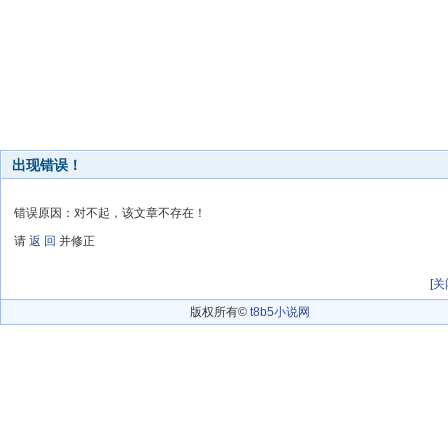
出现错误！
错误原因：对不起，该文章不存在！
请
返 回
并修正
[
关
版权所有©
t8b5小说网