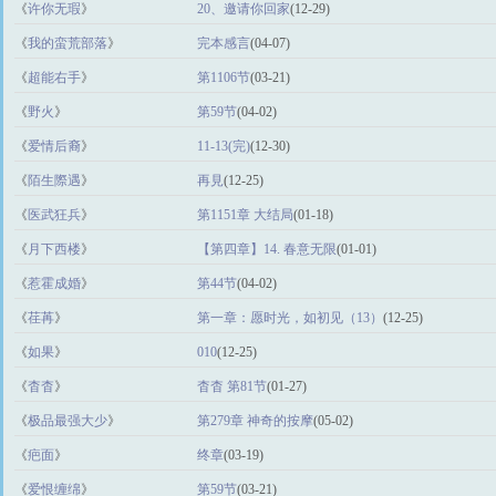
《
许你无瑕
》
20、邀请你回家
(12-29)
《
我的蛮荒部落
》
完本感言
(04-07)
《
超能右手
》
第1106节
(03-21)
《
野火
》
第59节
(04-02)
《
爱情后裔
》
11-13(完)
(12-30)
《
陌生際遇
》
再見
(12-25)
《
医武狂兵
》
第1151章 大结局
(01-18)
《
月下西楼
》
【第四章】14. 春意无限
(01-01)
《
惹霍成婚
》
第44节
(04-02)
《
荏苒
》
第一章：愿时光，如初见（13）
(12-25)
《
如果
》
010
(12-25)
《
杳杳
》
杳杳 第81节
(01-27)
《
极品最强大少
》
第279章 神奇的按摩
(05-02)
《
疤面
》
终章
(03-19)
《
爱恨缠绵
》
第59节
(03-21)