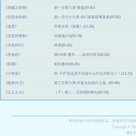
《
海贼之祸害
》
第一百零八章 懵逼
(05-02)
《
信息全知者
》
第一百七十九章 你们家族屁事真多
(05-02)
《
滚烫
》
开新文啦《探窗》
(12-26)
《
无恙的青春
》
邱嘉成(23)
(03-19)
《
月色同行
》
终章
(01-01)
《
登雀枝
》
第936章 番外——姐弟日常5
(02-03)
《
双蛹
》
郁欣番外
(01-01)
《
小智齿
》
98. 不打你还真不知道什么叫文武双全了！
(12-25)
《
隐身侍卫
》
第三百零六章:许嘉允在搞什么鬼...
(03-06)
《
正义之火
》
（下）附二、王经理的挣扎
(03-19)
本站所有小说为转载作品，所有章节均由
Copyright © 2
粤IC