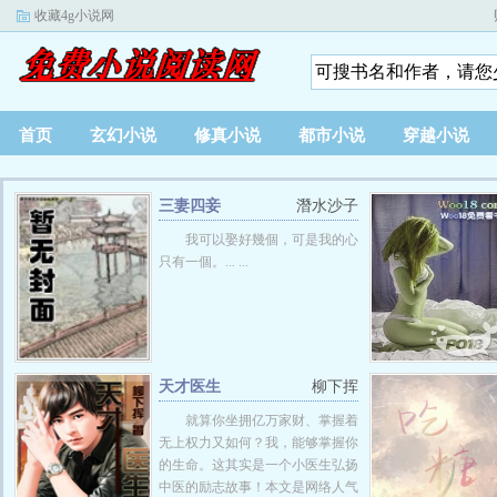
收藏4g小说网
首页
玄幻小说
修真小说
都市小说
穿越小说
三妻四妾
潛水沙子
我可以娶好幾個，可是我的心
只有一個。... ...
天才医生
柳下挥
就算你坐拥亿万家财、掌握着
无上权力又如何？我，能够掌握你
的生命。这其实是一个小医生弘扬
中医的励志故事！本文是网络人气