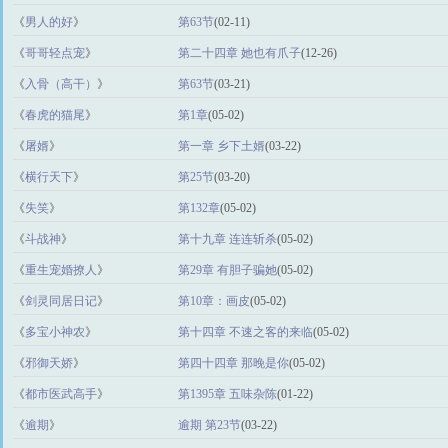
《
男人的好
》
第63节
(02-11)
《
哥哥轻点宠
》
第二十四章 她也有爪子
(12-26)
《
入骨（高干）
》
第63节
(03-21)
《
春虎的猫尾
》
第1章
(05-02)
《
屠婿
》
第一章 乡下土婿
(03-22)
《
横行天下
》
第25节
(03-20)
《
失笑
》
第132章
(05-02)
《
斗战神
》
第十九章 连连斩杀
(05-02)
《
重生宠婚撩人
》
第29章 有胆子骗她
(05-02)
《
剑灵同居日记
》
第10章：画皮
(05-02)
《
多宝小神农
》
第十四章 不速之客的来临
(05-02)
《
邪御天娇
》
第四十四章 那晚是你
(05-02)
《
都市医武高手
》
第1395章 五味杂陈
(01-22)
《
逾期
》
逾期 第23节
(03-22)