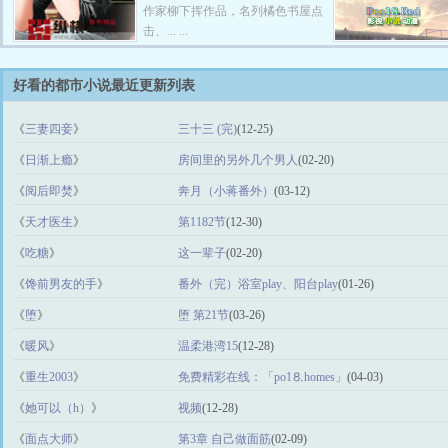
作家柳下挥作品，名列橘色书屋点
击、... ...
好看的都市小说最近更新列表
《
三妻四妾
》
三十三 (完)
(12-25)
《
日渐上瘾
》
房间里的另外几个男人
(02-20)
《
阅后即焚
》
奔月（小蒋番外）
(03-12)
《
天才医生
》
第1182节
(12-30)
《
吃糖
》
这一辈子
(02-20)
《
馋前男友的手
》
番外（完）浴室play、阳台play
(01-26)
《
堕
》
堕 第21节
(03-26)
《
暖风
》
温柔港湾15
(12-28)
《
重生2003
》
免费精彩在线：「po1⒏homes」
(04-03)
《
她可以（h）
》
视频
(12-28)
《
面点大师
》
第3章 自己做面筋
(02-09)