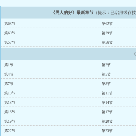
《男人的好》最新章节
（提示：已启用缓存
第63节
第62节
第60节
第59节
第57节
第56节
第1节
第2节
第4节
第5节
第7节
第8节
第10节
第11节
第13节
第14节
第16节
第17节
第19节
第20节
第22节
第23节