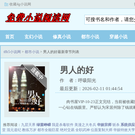
收藏4g小说网
首页
玄幻小说
修真小说
都市小说
穿越小说
t8b5小说网
>
都市小说
> 男人的好最新章节列表
男人的好
作 者：呼吸阳光
最后更新：2026-02-11 01:44:54
肉书屋VIP-10-23正文完结，当前
一心钻在钱眼里。严郁认为宋居州除了钱就剩.
推荐阅读：
九层天界
绿茵峥嵘
我是杀毒软件
美漫之大冬兵
华娱宗师
斩杀
系统供应
堂
混元道纪
教练万岁
都市全能巨星
绝对交易
全职武神
位面复制大师
华娱特效大亨