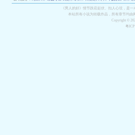
空城
战争天堂
混元道纪
教练万岁
都市全能巨星
绝对交易
全职武神
位面复制
《男人的好》情节跌宕起伏、扣人心弦，是一本
本站所有小说为转载作品，所有章节均由
Copyright © 2
粤IC