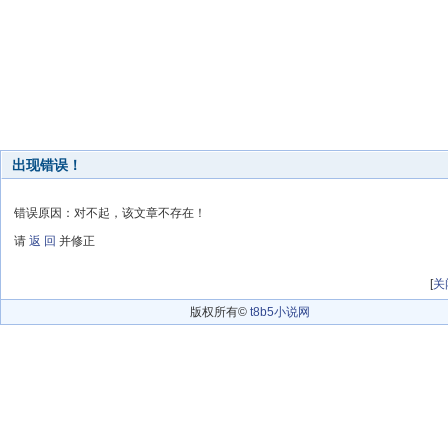
出现错误！
错误原因：对不起，该文章不存在！
请
返 回
并修正
[
关
版权所有©
t8b5小说网