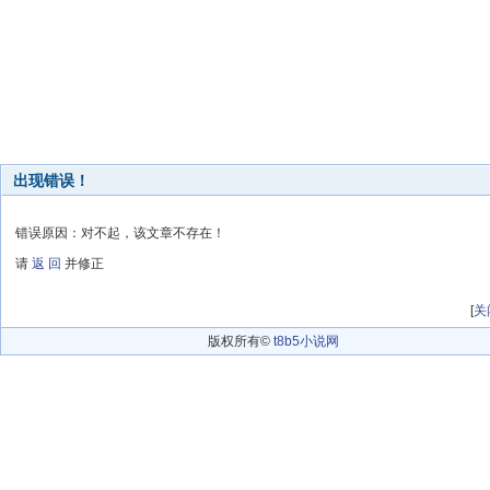
出现错误！
错误原因：对不起，该文章不存在！
请
返 回
并修正
[
关
版权所有©
t8b5小说网