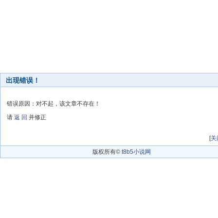
出现错误！
错误原因：对不起，该文章不存在！
请
返 回
并修正
[
关
版权所有©
t8b5小说网