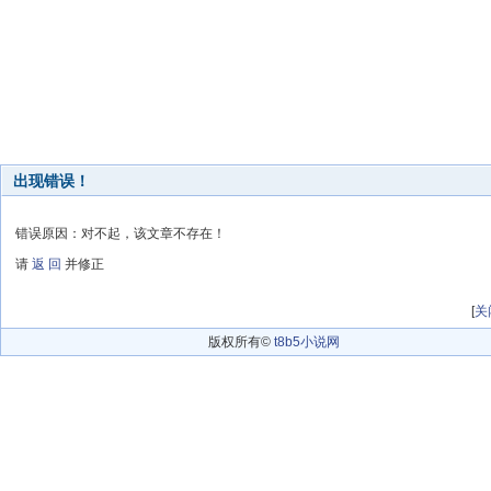
出现错误！
错误原因：对不起，该文章不存在！
请
返 回
并修正
[
关
版权所有©
t8b5小说网